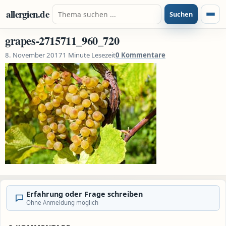
Zum Inhalt springen
Suche nach:
allergien.de
Suchen
Menü
grapes-2715711_960_720
8. November 2017
1 Minute Lesezeit
0 Kommentare
Erfahrung oder Frage schreiben
Ohne Anmeldung möglich