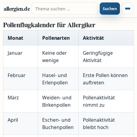
Zum Inhalt springen
Suche nach:
allergien.de
Suchen
Menü
Pollenflugkalender für Allergiker
Monat
Pollenarten
Aktivität
Januar
Keine oder
Geringfügige
wenige
Aktivität
Februar
Hasel- und
Erste Pollen können
Erlenpollen
auftreten
März
Weiden- und
Pollenaktivität
Birkenpollen
nimmt zu
April
Eschen- und
Pollenaktivität
Buchenpollen
bleibt hoch