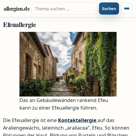
Zum Inhalt springen
Suche nach:
allergien.de
Suchen
Menü
Efeuallergie
Das an Gebäudewänden rankend Efeu
kann zu einer Efeuallergie führen.
Die Efeuallergie ist eine
Kontaktallergie
auf das
Araliengewächs, lateinisch „araliacea“, Efeu. So können
Rötungen der Haut, Bildung von Pusteln und Bläschen