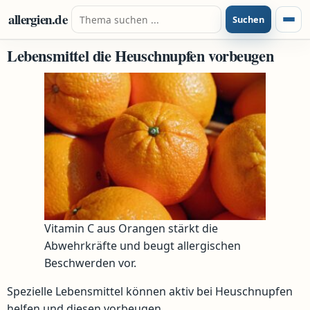
Zum Inhalt springen
Suche nach:
allergien.de
Suchen
Menü
Lebensmittel die Heuschnupfen vorbeugen
Vitamin C aus Orangen stärkt die
Abwehrkräfte und beugt allergischen
Beschwerden vor.
Spezielle Lebensmittel können aktiv bei Heuschnupfen
helfen und diesen vorbeugen.