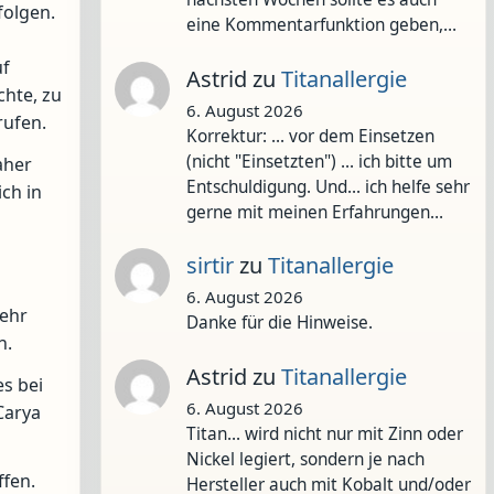
folgen.
eine Kommentarfunktion geben,…
uf
Astrid
zu
Titanallergie
chte, zu
6. August 2026
rufen.
Korrektur: ... vor dem Einsetzen
(nicht "Einsetzten") ... ich bitte um
aher
Entschuldigung. Und... ich helfe sehr
ch in
gerne mit meinen Erfahrungen…
sirtir
zu
Titanallergie
6. August 2026
sehr
Danke für die Hinweise.
n.
Astrid
zu
Titanallergie
s bei
6. August 2026
Carya
Titan... wird nicht nur mit Zinn oder
Nickel legiert, sondern je nach
fen.
Hersteller auch mit Kobalt und/oder