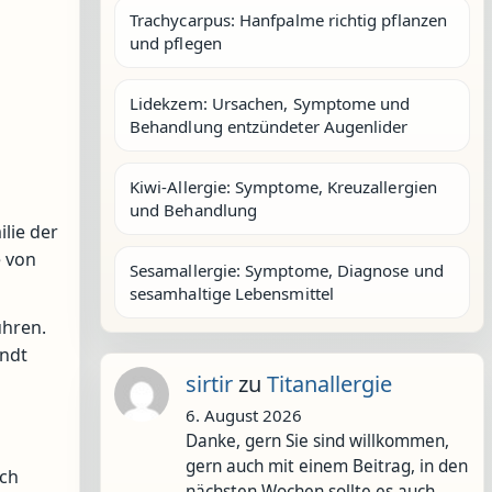
Trachycarpus: Hanfpalme richtig pflanzen
und pflegen
Lidekzem: Ursachen, Symptome und
Behandlung entzündeter Augenlider
Kiwi-Allergie: Symptome, Kreuzallergien
und Behandlung
lie der
e von
Sesamallergie: Symptome, Diagnose und
sesamhaltige Lebensmittel
ühren.
andt
sirtir
zu
Titanallergie
6. August 2026
Danke, gern Sie sind willkommen,
gern auch mit einem Beitrag, in den
sch
nächsten Wochen sollte es auch