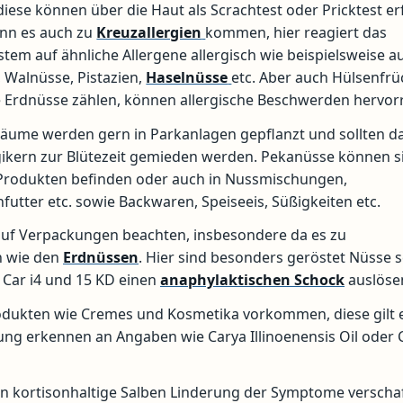
 diese können über die Haut als Scrachtest oder Pricktest er
ann es auch zu
Kreuzallergien
kommen, hier reagiert das
em auf ähnliche Allergene allergisch wie beispielsweise a
, Walnüsse, Pistazien,
Haselnüsse
etc. Aber auch Hülsenfrü
 Erdnüsse zählen, können allergische Beschwerden hervor
äume werden gern in Parkanlagen gepflanzt und sollten d
gikern zur Blütezeit gemieden werden. Pekanüsse können si
Produkten befinden oder auch in Nussmischungen,
futter etc. sowie Backwaren, Speiseeis, Süßigkeiten etc.
auf Verpackungen beachten, insbesondere da es zu
n wie den
Erdnüssen
. Hier sind besonders geröstet Nüsse 
 Car i4 und 15 KD einen
anaphylaktischen Schock
auslöse
odukten wie Cremes und Kosmetika vorkommen, diese gilt e
kung erkennen an Angaben wie Carya Illinoenensis Oil oder 
n kortisonhaltige Salben Linderung der Symptome verschaf