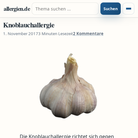
Zum Inhalt springen
Suche nach:
allergien.de
Suchen
Menü
Knoblauchallergie
1. November 2017
3 Minuten Lesezeit
2 Kommentare
Die Knoblauchallergie richtet sich gegen