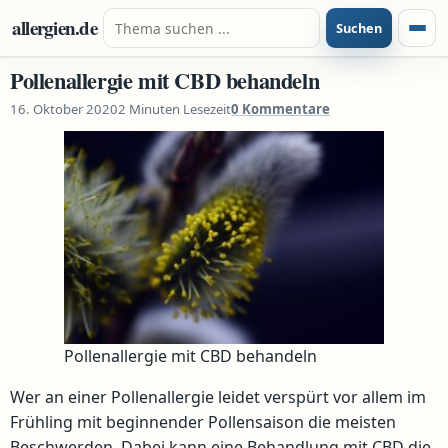
Zum Inhalt springen
Suche nach:
allergien.de
Suchen
Menü
Pollenallergie mit CBD behandeln
16. Oktober 2020
2 Minuten Lesezeit
0 Kommentare
Pollenallergie mit CBD behandeln
Wer an einer Pollenallergie leidet verspürt vor allem im
Frühling mit beginnender Pollensaison die meisten
Beschwerden. Dabei kann eine Behandlung mit CBD die