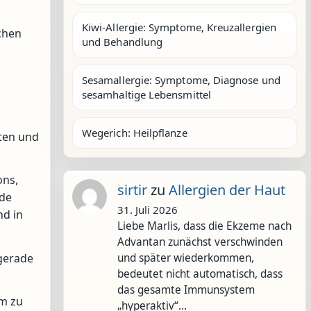
Kiwi-Allergie: Symptome, Kreuzallergien
chen
und Behandlung
Sesamallergie: Symptome, Diagnose und
sesamhaltige Lebensmittel
Wegerich: Heilpflanze
hten und
ons,
sirtir
zu
Allergien der Haut
rde
31. Juli 2026
nd in
Liebe Marlis, dass die Ekzeme nach
Advantan zunächst verschwinden
 gerade
und später wiederkommen,
bedeutet nicht automatisch, dass
das gesamte Immunsystem
em zu
„hyperaktiv“…