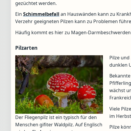
gezüchtet werden.
Ein
Schimmelbefall
an Hauswänden kann zu Krankhe
Verzehr geeigneten Pilzen kann zu Problemen führe
Häufig kommt es hier zu Magen-Darmbeschwerden w
Pilzarten
Pilze und
dunklen 
Bekannte 
Pfifferli
wächst un
Frankreic
Viele Pil
im Herbst 
Der Fliegenpilz ist ein typisch für den
Menschen gifiter Waldpilz. Auf Englisch
Pilze kön