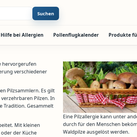
Suchen
Hilfe bei Allergien
Pollenflugkalender
Produkte fü
ze hervorgerufen
nerung verschiedener
n Pilzsammlern. Es gilt
verzehrbaren Pilzen. In
re Tradition. Gesammelt
Eine Pilzallergie kann unter an
durch für den Menschen bekö
itet. Mit kleinen
Waldpilze ausgelöst werden.
 oder der Küche