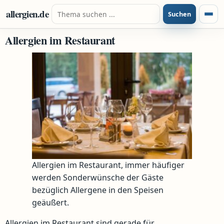
Zum Inhalt springen
Suche nach:
allergien.de
Suchen
Menü
Allergien im Restaurant
Allergien im Restaurant, immer häufiger
werden Sonderwünsche der Gäste
bezüglich Allergene in den Speisen
geäußert.
Allergien im Restaurant sind gerade für