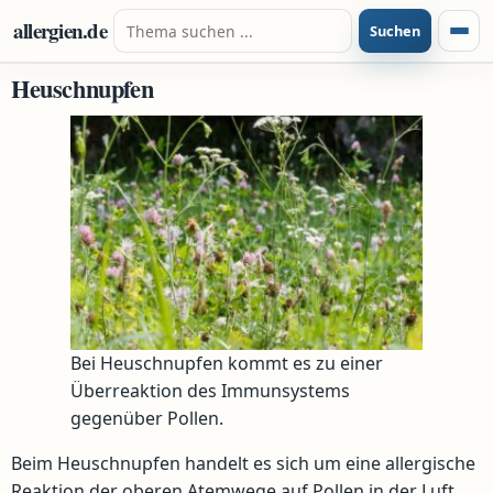
Zum Inhalt springen
Suche nach:
allergien.de
Suchen
Menü
Heuschnupfen
Bei Heuschnupfen kommt es zu einer
Überreaktion des Immunsystems
gegenüber Pollen.
Beim Heuschnupfen handelt es sich um eine allergische
Reaktion der oberen Atemwege auf Pollen in der Luft.