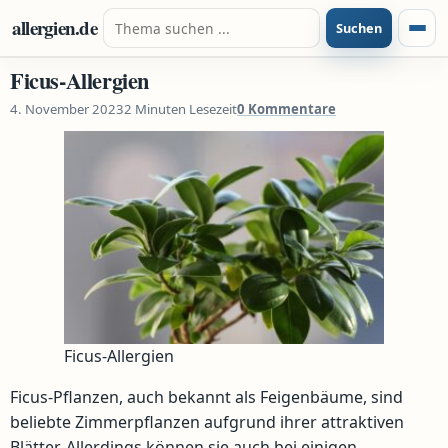
Zum Inhalt springen
Suche nach:
allergien.de
Suchen
Menü
Ficus-Allergien
4. November 2023
2 Minuten Lesezeit
0 Kommentare
Ficus-Allergien
Ficus-Pflanzen, auch bekannt als Feigenbäume, sind
beliebte Zimmerpflanzen aufgrund ihrer attraktiven
Blätter. Allerdings können sie auch bei einigen