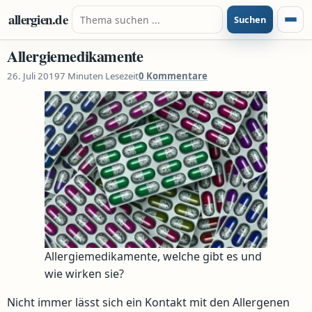
Zum Inhalt springen
Suche nach:
allergien.de
Suchen
Menü
Allergiemedikamente
26. Juli 2019
7 Minuten Lesezeit
0 Kommentare
Allergiemedikamente, welche gibt es und
wie wirken sie?
Nicht immer lässt sich ein Kontakt mit den Allergenen