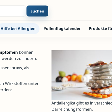
Suchen
Hilfe bei Allergien
Pollenflugkalender
Produkte fü
ymptomen
können
hwerden zu lindern.
Nasensprays, als
on Wirkstoffen unter
erden:
Antiallergika gibt es in verschi
Darreichungsformen.