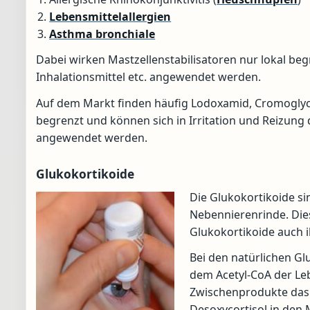
Lebensmittelallergien
Asthma bronchiale
Dabei wirken Mastzellenstabilisatoren nur lokal beg
Inhalationsmittel etc. angewendet werden.
Auf dem Markt finden häufig Lodoxamid, Cromogly
begrenzt und können sich in Irritation und Reizung
angewendet werden.
Glukokortikoide
Die Glukokortikoide s
Nebennierenrinde. Die
Glukokortikoide auch 
Bei den natürlichen G
dem Acetyl-CoA der Le
Zwischenprodukte das
Desoxycortisol in den