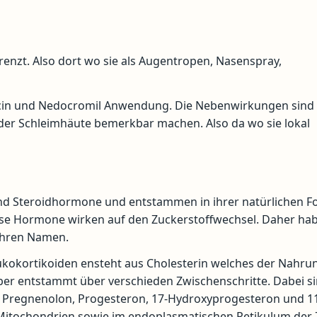
renzt. Also dort wo sie als Augentropen, Nasenspray,
cin und Nedocromil Anwendung. Die Nebenwirkungen sind
 der Schleimhäute bemerkbar machen. Also da wo sie lokal
ind Steroidhormone und entstammen in ihrer natürlichen F
se Hormone wirken auf den Zuckerstoffwechsel. Daher ha
ihren Namen.
lukokortikoiden ensteht aus Cholesterin welches der Nahru
ber entstammt über verschieden Zwischenschritte. Dabei si
 Pregnenolon, Progesteron, 17-Hydroxyprogesteron und 1
 Mitochondrien sowie im endoplasmatischen Retikulum der