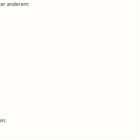
ter anderem:
en: