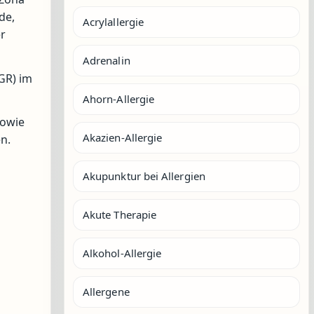
de,
Acrylallergie
er
Adrenalin
GR) im
Ahorn-Allergie
sowie
Akazien-Allergie
n.
Akupunktur bei Allergien
Akute Therapie
Alkohol-Allergie
Allergene