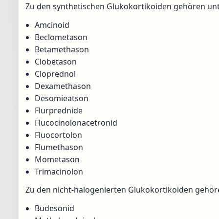
Zu den synthetischen Glukokortikoiden gehören un
Amcinoid
Beclometason
Betamethason
Clobetason
Cloprednol
Dexamethason
Desomieatson
Flurprednide
Flucocinolonacetronid
Fluocortolon
Flumethason
Mometason
Trimacinolon
Zu den nicht-halogenierten Glukokortikoiden gehör
Budesonid