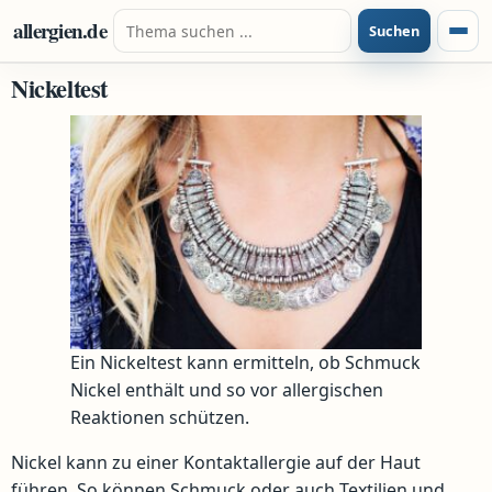
Zum Inhalt springen
Suche nach:
allergien.de
Suchen
Menü
Nickeltest
Ein Nickeltest kann ermitteln, ob Schmuck
Nickel enthält und so vor allergischen
Reaktionen schützen.
Nickel kann zu einer Kontaktallergie auf der Haut
führen. So können Schmuck oder auch Textilien und