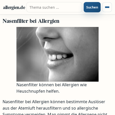
Zum Inhalt springen
Suche nach:
allergien.de
Suchen
Menü
Nasenfilter bei Allergien
Nasenfilter können bei Allergien wie
Heuschnupfen helfen.
Nasenfilter bei Allergien können bestimmte Auslöser
aus der Atemluft herausfiltern und so allergische
Symptome vermeiden. Man nimmt die Allergene nicht