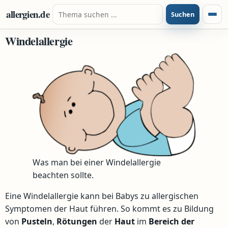
Zum Inhalt springen
Suche nach:
allergien.de
Suchen
Menü
Windelallergie
Was man bei einer Windelallergie
beachten sollte.
Eine Windelallergie kann bei Babys zu allergischen
Symptomen der Haut führen. So kommt es zu Bildung
von
Pusteln
,
Rötungen
der
Haut
im
Bereich
der