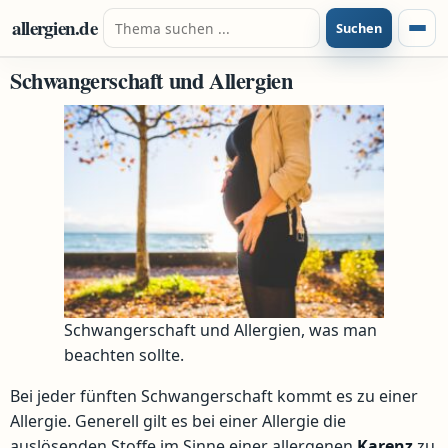
Zum Inhalt springen
Suche nach:
allergien.de
Suchen
Menü
Schwangerschaft und Allergien
Schwangerschaft und Allergien, was man
beachten sollte.
Bei jeder fünften Schwangerschaft kommt es zu einer
Allergie. Generell gilt es bei einer Allergie die
auslösenden Stoffe im Sinne einer allergenen
Karenz
zu