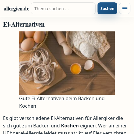
Zum Inhalt springen
Suche nach:
allergien.de
Suchen
Menü
Ei-Alternativen
Gute Ei-Alternativen beim Backen und
Kochen
Es gibt verschiedene Ei-Alternativen für Allergiker die
sich gut zum Backen und
Kochen
eignen. Wer an einer
Hühnerei-Allergie leidet muss strikt auf Eier verzichten,