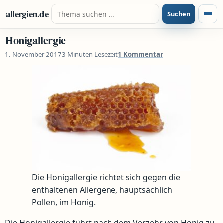
Zum Inhalt springen
Suche nach:
allergien.de
Suchen
Menü
Honigallergie
1. November 2017
3 Minuten Lesezeit
1 Kommentar
Die Honigallergie richtet sich gegen die
enthaltenen Allergene, hauptsächlich
Pollen, im Honig.
Die Honigallergie führt nach dem Verzehr von Honig zu