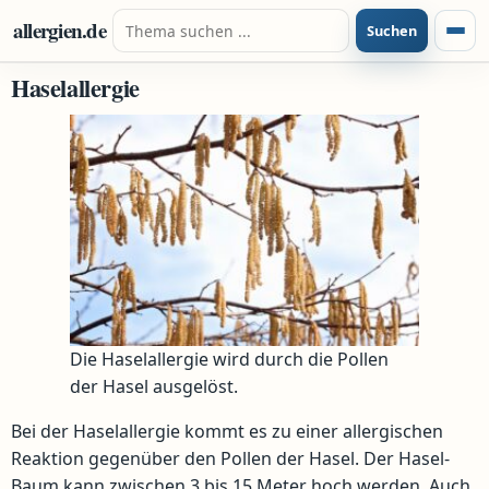
Zum Inhalt springen
Suche nach:
allergien.de
Suchen
Menü
Haselallergie
Die Haselallergie wird durch die Pollen
der Hasel ausgelöst.
Bei der Haselallergie kommt es zu einer allergischen
Reaktion gegenüber den Pollen der Hasel. Der Hasel-
Baum kann zwischen 3 bis 15 Meter hoch werden. Auch