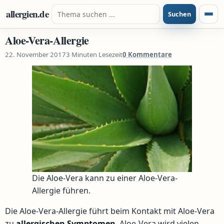
Zum Inhalt springen
Suche nach:
allergien.de
Suchen
Menü
Aloe-Vera-Allergie
22. November 2017
3 Minuten Lesezeit
0 Kommentare
Die Aloe-Vera kann zu einer Aloe-Vera-
Allergie führen.
Die Aloe-Vera-Allergie führt beim Kontakt mit Aloe-Vera
zu
allergischen Symptomen
. Aloe-Vera wird vielen