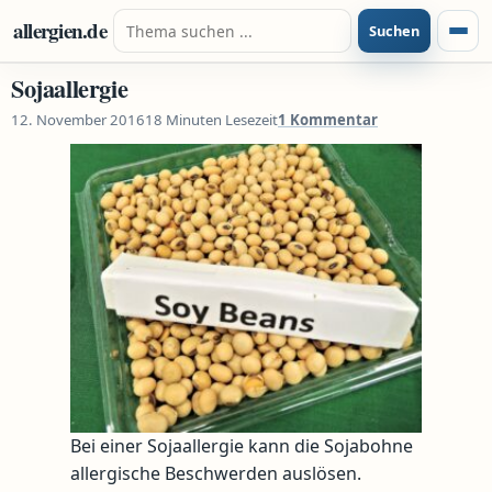
Zum Inhalt springen
Suche nach:
allergien.de
Suchen
Menü
Sojaallergie
12. November 2016
18 Minuten Lesezeit
1 Kommentar
Bei einer Sojaallergie kann die Sojabohne
allergische Beschwerden auslösen.