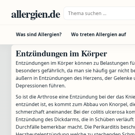
Zum Inhalt springen
allergien.de
Suche nach:
Was sind Allergien?
Wo treten Allergien auf
Entzündungen im Körper
Entzündungen im Körper können zu Belastungen füh
besonders gefährlich, da man sie häufig gar nicht b
äußern in Entzündungen des Herzens, der Gelenke 
Depressionen führen.
So ist die Arthrose eine Entzündung bei der das Kni
entzündet ist, es kommt zum Abbau von Knorpel, d
schmerzhaft aneinander. Bei der colitis ulcerosa ko
Entzündung des Dickdarms, die in Schüben verläuft 
Durchfälle bemerkbar macht. Die Perikarditis beschr
Herzbeutelentzündung welche zu stechenden Schm