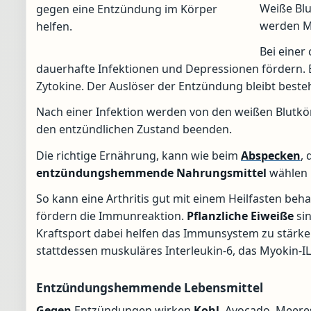
Weiße Blu
gegen eine Entzündung im Körper
werden M
helfen.
Bei einer
dauerhafte Infektionen und Depressionen fördern. E
Zytokine. Der Auslöser der Entzündung bleibt beste
Nach einer Infektion werden von den weißen Blutkör
den entzündlichen Zustand beenden.
Die richtige Ernährung, kann wie beim
Abspecken
,
entzündungshemmende
Nahrungsmittel
wählen 
So kann eine Arthritis gut mit einem Heilfasten beh
fördern die Immunreaktion.
Pflanzliche Eiweiße
sin
Kraftsport dabei helfen das Immunsystem zu stärken.
stattdessen muskuläres Interleukin-6, das Myokin-
Entzündungshemmende Lebensmittel
Gegen
Entzündungen wirken
Kohl
, Avocado, Meer