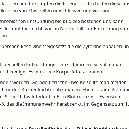
tkörperchen bekämpfen die Erreger und schalten diese au
ikroben von Mastzellen umschlossen und verdaut.
 chronischen Entzündung bleibt diese bestehen und kann
s kommt hier nicht, wie im Normalfall, zur Entfernung von
hen.
perchen Resolvine freigesetzt die die Zytokine abbauen u
 dabei helfen Entzündungen einzudämmen. So sollte man
und weniger Essen sowie Körperfette abbauen.
andelt werden. Gerade tierische Eiweiße sollte man meiden,
d für den Körper leichter abzubauen. Ebenso kann Ausdau
 So wird das Interleukin-6 im Blut reduziert. Es ensteht
IL-6, das die Immunabwehr herabsenkt, im Gegensatz zum IL
esfrüchte und
fette
Seefische
. Auch
Oliven
,
Knoblauch
und