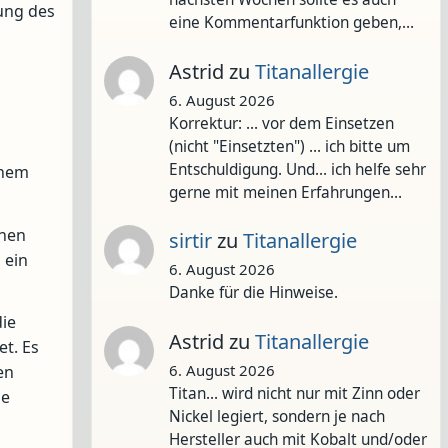
ung des
eine Kommentarfunktion geben,…
Astrid
zu
Titanallergie
6. August 2026
Korrektur: ... vor dem Einsetzen
(nicht "Einsetzten") ... ich bitte um
Entschuldigung. Und... ich helfe sehr
inem
gerne mit meinen Erfahrungen…
chen
sirtir
zu
Titanallergie
 ein
6. August 2026
Danke für die Hinweise.
die
Astrid
zu
Titanallergie
et. Es
6. August 2026
en
Titan... wird nicht nur mit Zinn oder
ie
Nickel legiert, sondern je nach
Hersteller auch mit Kobalt und/oder