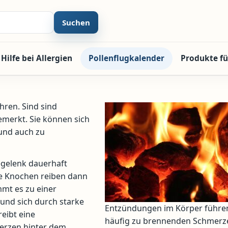
Suchen
Hilfe bei Allergien
Pollenflugkalender
Produkte fü
ren. Sind sind
emerkt. Sie können sich
und auch zu
egelenk dauerhaft
ie Knochen reiben dann
mmt es zu einer
und sich durch starke
Entzündungen im Körper führe
eibt eine
häufig zu brennenden Schmerz
erzen hinter dem