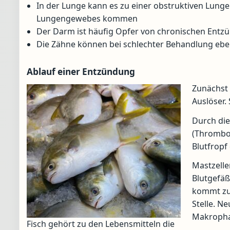
In der Lunge kann es zu einer obstruktiven Lung
Lungengewebes kommen
Der Darm ist häufig Opfer von chronischen Ent
Die Zähne können bei schlechter Behandlung eb
Ablauf einer Entzündung
Zunächst 
Auslöser.
Durch die
(Thromboz
Blutfropf
Mastzelle
Blutgefäß
kommt zu
Stelle. N
Makrophag
Fisch gehört zu den Lebensmitteln die