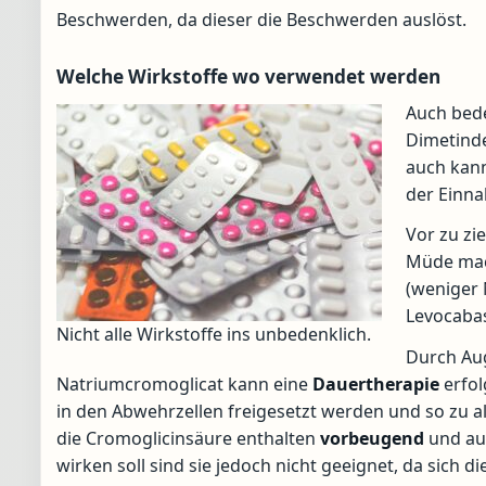
Beschwerden, da dieser die Beschwerden auslöst.
Welche Wirkstoffe wo verwendet werden
Auch bede
Dimetind
auch kan
der Einn
Vor zu zi
Müde mac
(weniger 
Levocabas
Nicht alle Wirkstoffe ins unbedenklich.
Durch Aug
Natriumcromoglicat kann eine
Dauertherapie
erfol
in den Abwehrzellen freigesetzt werden und so zu 
die Cromoglicinsäure enthalten
vorbeugend
und auc
wirken soll sind sie jedoch nicht geeignet, da sich 