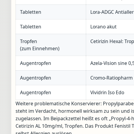
Tabletten
Lora-ADGC Antialle
Tabletten
Lorano akut
Tropfen
Cetirizin Hexal: Tro
(zum Einnehmen)
Augentropfen
Azela-Vision sine 0
Augentropfen
Cromo-Ratiopharm
Augentropfen
Vividrin Iso Edo
Weitere problematische Konservierer: Propylparabe
steht im Verdacht, hormonell wirksam zu sein und i
zugelassen. Im Beipackzettel heißt es oft „Propyl-4-
Cetirizin AL 10mg/ml, Tropfen. Das Produkt Fenistil
selbst Allergien auslösen.