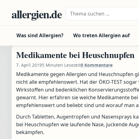
Zum Inhalt springen
allergien.de
Suche nach:
Was sind Allergien?
Wo treten Allergien auf
Medikamente bei Heuschnupfen
7. April 2019
5 Minuten Lesezeit
0 Kommentare
Medikamente gegen Allergien und Heuschnupfen gibt
nicht alle empfehlenswert. Hat der ÖKO-TEST sogar 
Wirkstoffen und bedenklichen Konservierungsstoffen
gewarnt. Hier erfahren sie welche Medikamente be
empfehlenswert und beliebt sind und worauf man ac
Durch Tabletten, Augentropfen und Nasensprays 
bei Heuschnupfen wie laufende Nase, juckende Augen
bekämpfen.