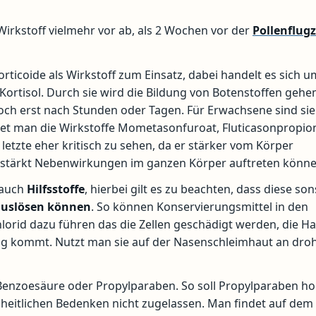
Wirkstoff vielmehr vor ab, als 2 Wochen vor der
Pollenflugz
ticoide als Wirkstoff zum Einsatz, dabei handelt es sich u
ortisol. Durch sie wird die Bildung von Botenstoffen geh
ch erst nach Stunden oder Tagen. Für Erwachsene sind sie
indet man die Wirkstoffe Mometasonfuroat, Fluticasonpropio
letzte eher kritisch zu sehen, da er stärker vom Körper
rstärkt Nebenwirkungen im ganzen Körper auftreten könne
 auch
Hilfsstoffe
, hierbei gilt es zu beachten, dass diese so
uslösen
können
. So können Konservierungsmittel in den
lorid dazu führen das die Zellen geschädigt werden, die H
kung kommt. Nutzt man sie auf der Nasenschleimhaut an dro
Benzoesäure oder Propylparaben. So soll Propylparaben h
dheitlichen Bedenken nicht zugelassen. Man findet auf dem