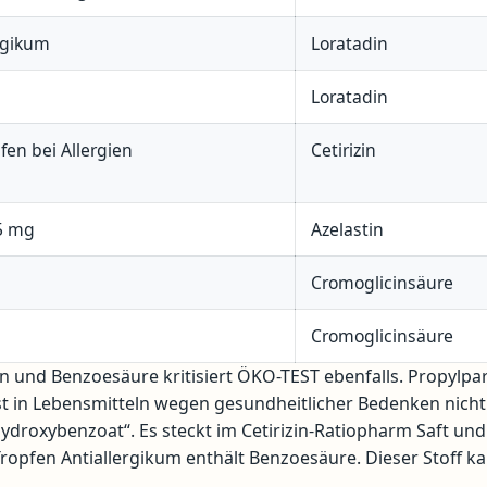
rgikum
Loratadin
Loratadin
pfen bei Allergien
Cetirizin
,5 mg
Azelastin
Cromoglicinsäure
Cromoglicinsäure
n und Benzoesäure kritisiert ÖKO-TEST ebenfalls. Propylp
st in Lebensmitteln wegen gesundheitlicher Bedenken nicht
hydroxybenzoat“. Es steckt im Cetirizin-Ratiopharm Saft und
 Tropfen Antiallergikum enthält Benzoesäure. Dieser Stoff k