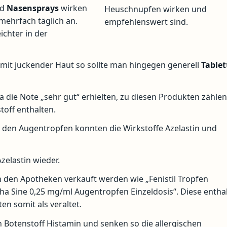
nd
Nasensprays
wirken
Heuschnupfen wirken und
mehrfach täglich an.
empfehlenswert sind.
eichter in der
it juckender Haut so sollte man hingegen generell
Tablet
a die Note „sehr gut“ erhielten, zu diesen Produkten zählen
toff enthalten.
ei den Augentropfen konnten die Wirkstoffe Azelastin und
zelastin wieder.
in den Apotheken verkauft werden wie „Fenistil Tropfen
a Sine 0,25 mg/ml Augentropfen Einzeldosis“. Diese entha
en somit als veraltet.
n Botenstoff Histamin und senken so die allergischen