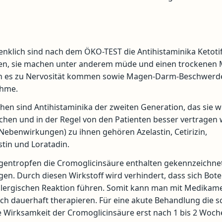
nklich sind nach dem ÖKO-TEST die Antihistaminika Ketoti
en, sie machen unter anderem müde und einen trockenen
n es zu Nervosität kommen sowie Magen-Darm-Beschwerd
ahme.
ehen sind Antihistaminika der zweiten Generation, das sie 
hen und in der Regel von den Patienten besser vertragen
Nebenwirkungen) zu ihnen gehören Azelastin, Cetirizin,
tin und Loratadin.
entropfen die Cromoglicinsäure enthalten gekennzeichnet
gen. Durch diesen Wirkstoff wird verhindert, dass sich Bote
allergischen Reaktion führen. Somit kann man mit Medikam
h dauerhaft therapieren. Für eine akute Behandlung die s
die Wirksamkeit der Cromoglicinsäure erst nach 1 bis 2 Woc