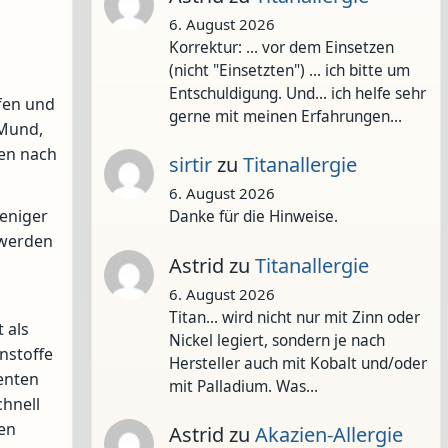
6. August 2026
Korrektur: ... vor dem Einsetzen
(nicht "Einsetzten") ... ich bitte um
Entschuldigung. Und... ich helfe sehr
fen und
gerne mit meinen Erfahrungen…
 Mund,
en nach
sirtir
zu
Titanallergie
6. August 2026
weniger
Danke für die Hinweise.
 werden
Astrid
zu
Titanallergie
6. August 2026
Titan... wird nicht nur mit Zinn oder
 als
Nickel legiert, sondern je nach
nstoffe
Hersteller auch mit Kobalt und/oder
enten
mit Palladium. Was…
chnell
hen
Astrid
zu
Akazien-Allergie