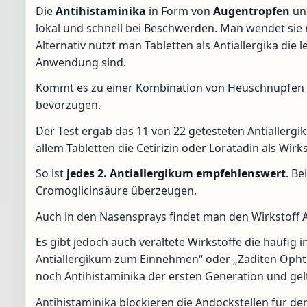
Die
Antihistaminika
in Form von
Augentropfen
u
lokal und schnell bei Beschwerden. Man wendet sie 
Alternativ nutzt man Tabletten als Antiallergika die l
Anwendung sind.
Kommt es zu einer Kombination von Heuschnupfen m
bevorzugen.
Der Test ergab das 11 von 22 getesteten Antiallergik
allem Tabletten die Cetirizin oder Loratadin als Wirks
So ist
jedes 2. Antiallergikum empfehlenswert
. B
Cromoglicinsäure überzeugen.
Auch in den Nasensprays findet man den Wirkstoff A
Es gibt jedoch auch veraltete Wirkstoffe die häufig 
Antiallergikum zum Einnehmen“ oder „Zaditen Ophth
noch Antihistaminika der ersten Generation und gelt
Antihistaminika blockieren die Andockstellen für de