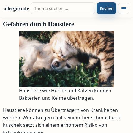
Zum Inhalt springen
Suche nach:
allergien.de
Suchen
Menü
Gefahren durch Haustiere
Haustiere wie Hunde und Katzen können
Bakterien und Keime übertragen.
Haustiere können zu Überträgern von Krankheiten
werden. Wer also gern mit seinem Tier schmust und
kuschelt setzt sich einem erhöhtem Risiko von
Erkrankungen aus.