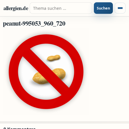
Zum Inhalt springen
Suche nach:
allergien.de
Suchen
Menü
peanut-995053_960_720