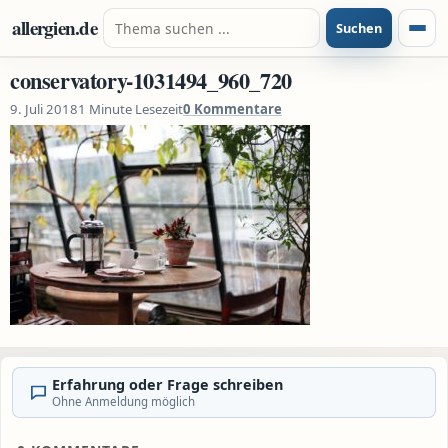
Zum Inhalt springen
Suche nach:
allergien.de
Suchen
Menü
conservatory-1031494_960_720
9. Juli 2018
1 Minute Lesezeit
0 Kommentare
Erfahrung oder Frage schreiben
Ohne Anmeldung möglich