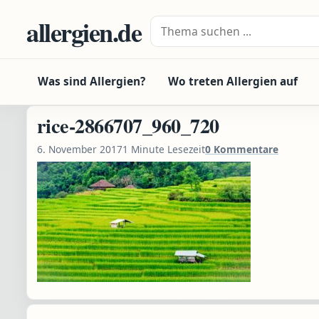
Zum Inhalt springen
allergien.de
Suche nach:
Was sind Allergien?
Wo treten Allergien auf
rice-2866707_960_720
6. November 2017
1 Minute Lesezeit
0 Kommentare