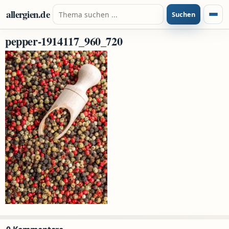
Zum Inhalt springen
Suche nach:
allergien.de
Suchen
Menü
pepper-1914117_960_720