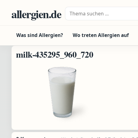
Zum Inhalt springen
allergien.de
Suche nach:
Was sind Allergien?
Wo treten Allergien auf
milk-435295_960_720