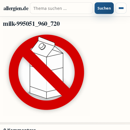
Zum Inhalt springen
Suche nach:
allergien.de
Suchen
Menü
milk-995051_960_720