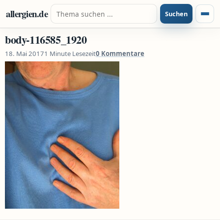
Zum Inhalt springen
Suche nach:
allergien.de
Suchen
Menü
body-116585_1920
18. Mai 2017
1 Minute Lesezeit
0 Kommentare