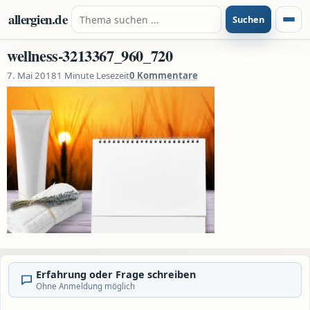
Zum Inhalt springen
Suche nach:
allergien.de
Suchen
Menü
wellness-3213367_960_720
7. Mai 2018
1 Minute Lesezeit
0 Kommentare
Erfahrung oder Frage schreiben
Ohne Anmeldung möglich