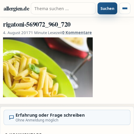
Zum Inhalt springen
Suche nach:
allergien.de
Suchen
Menü
rigatoni-569072_960_720
4. August 2017
1 Minute Lesezeit
0 Kommentare
Erfahrung oder Frage schreiben
Ohne Anmeldung möglich