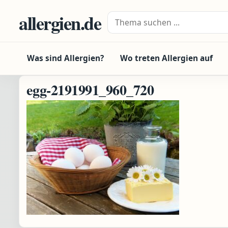
Zum Inhalt springen
allergien.de
Suche nach:
Was sind Allergien?
Wo treten Allergien auf
egg-2191991_960_720