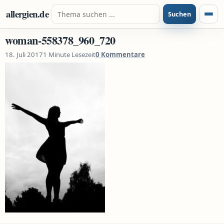
Zum Inhalt springen
Suche nach:
allergien.de
Suchen
Menü
woman-558378_960_720
18. Juli 2017
1 Minute Lesezeit
0 Kommentare