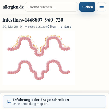
Zum Inhalt springen
Suche nach:
allergien.de
Suchen
Menü
intestines-1468807_960_720
20. Mai 2019
1 Minute Lesezeit
0 Kommentare
Erfahrung oder Frage schreiben
Ohne Anmeldung möglich