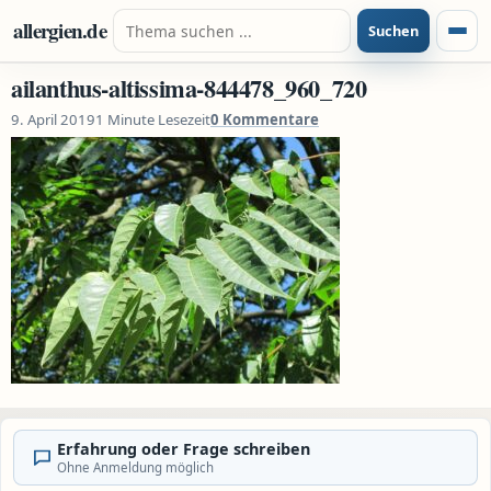
Zum Inhalt springen
Suche nach:
allergien.de
Suchen
Menü
ailanthus-altissima-844478_960_720
9. April 2019
1 Minute Lesezeit
0 Kommentare
Erfahrung oder Frage schreiben
Ohne Anmeldung möglich