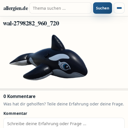
Zum Inhalt springen
Suche nach:
allergien.de
Suchen
Menü
wal-2798282_960_720
0 Kommentare
Was hat dir geholfen? Teile deine Erfahrung oder deine Frage.
Kommentar