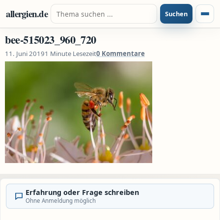
Zum Inhalt springen
Suche nach:
allergien.de
Suchen
Menü
bee-515023_960_720
11. Juni 2019
1 Minute Lesezeit
0 Kommentare
Erfahrung oder Frage schreiben
Ohne Anmeldung möglich