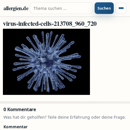
Zum Inhalt springen
Suche nach:
allergien.de
Suchen
Menü
virus-infected-cells-213708_960_720
0 Kommentare
Was hat dir geholfen? Teile deine Erfahrung oder deine Frage.
Kommentar