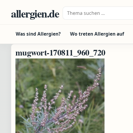
Zum Inhalt springen
allergien.de
Suche nach:
Was sind Allergien?
Wo treten Allergien auf
mugwort-170811_960_720