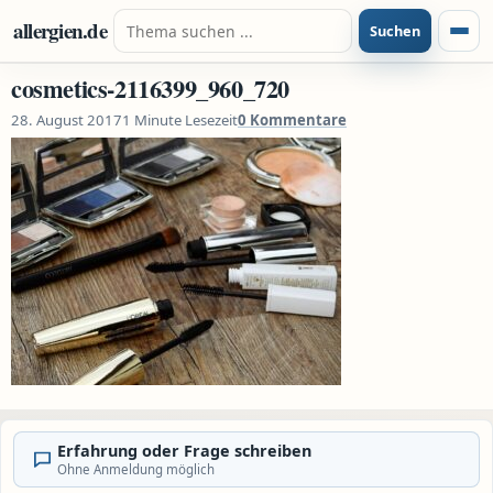
Zum Inhalt springen
Suche nach:
allergien.de
Suchen
Menü
cosmetics-2116399_960_720
28. August 2017
1 Minute Lesezeit
0 Kommentare
Erfahrung oder Frage schreiben
Ohne Anmeldung möglich