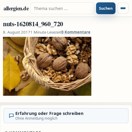
Zum Inhalt springen
Suche nach:
allergien.de
Suchen
Menü
nuts-1620814_960_720
8. August 2017
1 Minute Lesezeit
0 Kommentare
Erfahrung oder Frage schreiben
Ohne Anmeldung möglich