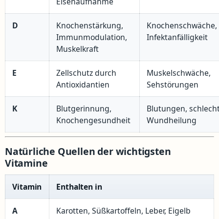
Eisenaufnahme
D
Knochenstärkung,
Knochenschwäche,
Immunmodulation,
Infektanfälligkeit
Muskelkraft
E
Zellschutz durch
Muskelschwäche,
Antioxidantien
Sehstörungen
K
Blutgerinnung,
Blutungen, schlech
Knochengesundheit
Wundheilung
Natürliche Quellen der wichtigsten
Vitamine
Vitamin
Enthalten in
A
Karotten, Süßkartoffeln, Leber, Eigelb