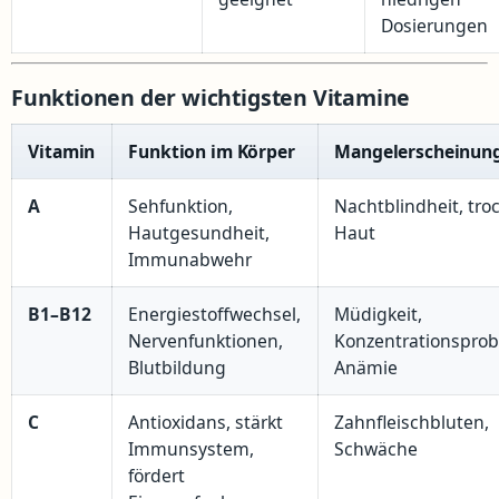
Dosierungen
Funktionen der wichtigsten Vitamine
Vitamin
Funktion im Körper
Mangelerscheinun
A
Sehfunktion,
Nachtblindheit, tro
Hautgesundheit,
Haut
Immunabwehr
B1–B12
Energiestoffwechsel,
Müdigkeit,
Nervenfunktionen,
Konzentrationspro
Blutbildung
Anämie
C
Antioxidans, stärkt
Zahnfleischbluten,
Immunsystem,
Schwäche
fördert