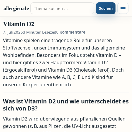
Zum Inhalt springen
Suche nach:
allergien.de
Suchen
Menü
Vitamin D2
7. Juli 2025
3 Minuten Lesezeit
0 Kommentare
Vitamine spielen eine tragende Rolle für unseren
Stoffwechsel, unser Immunsystem und das allgemeine
Wohlbefinden. Besonders im Fokus steht Vitamin D –
und hier gibt es zwei Hauptformen: Vitamin D2
(Ergocalciferol) und Vitamin D3 (Cholecalciferol). Doch
auch andere Vitamine wie A, B, C, E und K sind für
unseren Körper unentbehrlich.
Was ist Vitamin D2 und wie unterscheidet es
sich von D3?
Vitamin D2 wird überwiegend aus pflanzlichen Quellen
gewonnen (z. B. aus Pilzen, die UV-Licht ausgesetzt