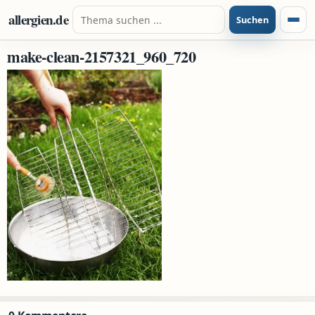
Zum Inhalt springen
Suche nach:
allergien.de
Suchen
Menü
make-clean-2157321_960_720