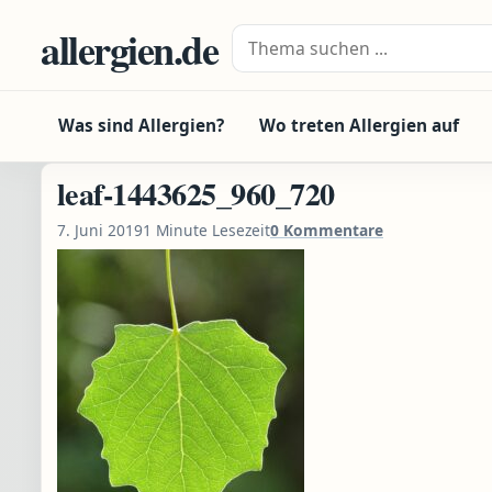
Zum Inhalt springen
allergien.de
Suche nach:
Was sind Allergien?
Wo treten Allergien auf
leaf-1443625_960_720
7. Juni 2019
1 Minute Lesezeit
0 Kommentare