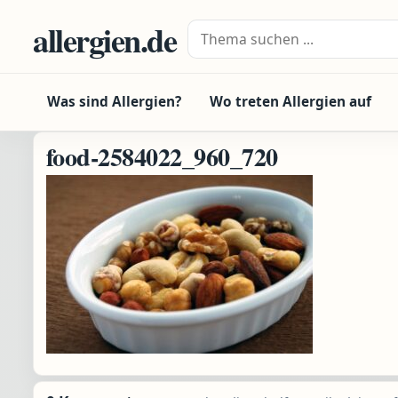
Zum Inhalt springen
allergien.de
Suche nach:
Was sind Allergien?
Wo treten Allergien auf
food-2584022_960_720