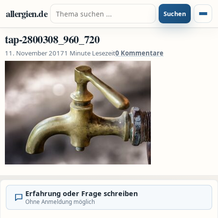
Zum Inhalt springen
Suche nach:
allergien.de
Suchen
Menü
tap-2800308_960_720
11. November 2017
1 Minute Lesezeit
0 Kommentare
Erfahrung oder Frage schreiben
Ohne Anmeldung möglich