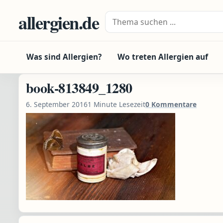
Zum Inhalt springen
allergien.de
Suche nach:
Was sind Allergien?
Wo treten Allergien auf
book-813849_1280
6. September 2016
1 Minute Lesezeit
0 Kommentare